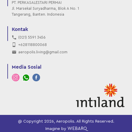
PT. PERKASALESTARI PERMAI
Jl. Marsekal Suryadharma, Blok A No. 1
Tangerang, Banten. Indonesia
Kontak
(021) 5591 3456
+628118800068
aeropolis.living@gmail.com
Media Sosial
@ Copyright 2026, Aeropolis. All Rights Reserved.
WEBARQ
Imagine by