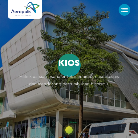
K
I
O
S
Miliki kios siap usaha untuk menambah aset bisnis
dan mendorong pertumbuhan bisnismu.