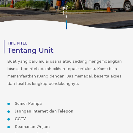
G
s
e
r
k
e
a
w
a
e
B
h
TIPE RITEL
Tentang Unit
Buat yang baru mulai usaha atau sedang mengembangkan
bisnis, tipe ritel adalah pilihan tepat untukmu. Kamu bisa
memanfaatkan ruang dengan luas memadai, beserta akses
dan fasilitas lengkap pendukungnya.
Sumur Pompa
Jaringan Internet dan Telepon
CCTV
Keamanan 24 jam